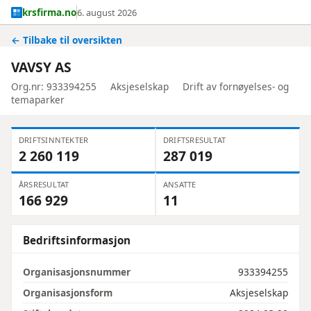
krsfirma.no
6. august 2026
← Tilbake til oversikten
VAVSY AS
Org.nr: 933394255
Aksjeselskap
Drift av fornøyelses- og
temaparker
DRIFTSINNTEKTER
DRIFTSRESULTAT
2 260 119
287 019
ÅRSRESULTAT
ANSATTE
166 929
11
Bedriftsinformasjon
Organisasjonsnummer
933394255
Organisasjonsform
Aksjeselskap