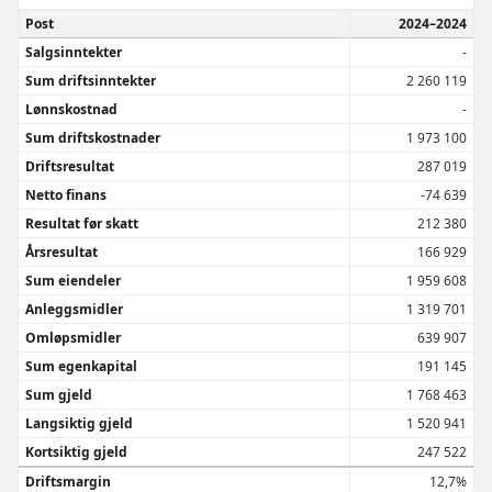
Post
2024–2024
Salgsinntekter
-
Sum driftsinntekter
2 260 119
Lønnskostnad
-
Sum driftskostnader
1 973 100
Driftsresultat
287 019
Netto finans
-74 639
Resultat før skatt
212 380
Årsresultat
166 929
Sum eiendeler
1 959 608
Anleggsmidler
1 319 701
Omløpsmidler
639 907
Sum egenkapital
191 145
Sum gjeld
1 768 463
Langsiktig gjeld
1 520 941
Kortsiktig gjeld
247 522
Driftsmargin
12,7%