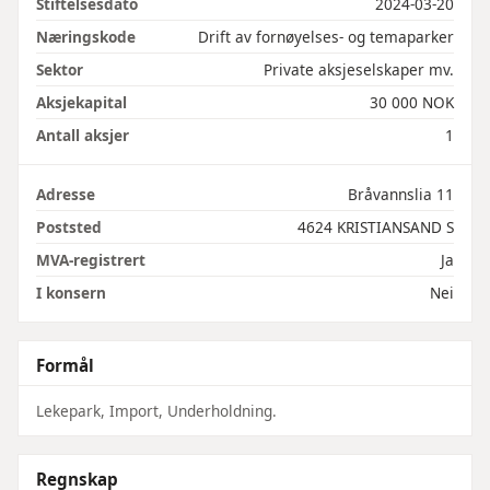
Stiftelsesdato
2024-03-20
Næringskode
Drift av fornøyelses- og temaparker
Sektor
Private aksjeselskaper mv.
Aksjekapital
30 000 NOK
Antall aksjer
1
Adresse
Bråvannslia 11
Poststed
4624 KRISTIANSAND S
MVA-registrert
Ja
I konsern
Nei
Formål
Lekepark, Import, Underholdning.
Regnskap