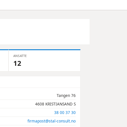
ANSATTE
12
Tangen 76
4608 KRISTIANSAND S
38 00 37 30
firmapost@stal-consult.no