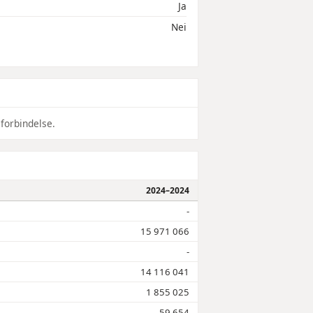
Ja
Nei
 forbindelse.
2024–2024
-
15 971 066
-
14 116 041
1 855 025
59 654