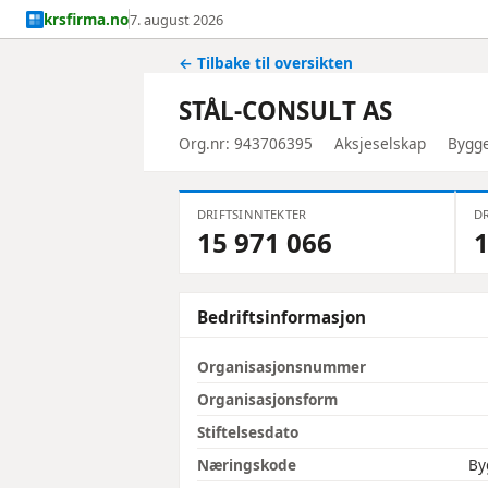
krsfirma.no
7. august 2026
← Tilbake til oversikten
STÅL-CONSULT AS
Org.nr: 943706395
Aksjeselskap
Bygge
DRIFTSINNTEKTER
DR
15 971 066
1
Bedriftsinformasjon
Organisasjonsnummer
Organisasjonsform
Stiftelsesdato
Næringskode
By