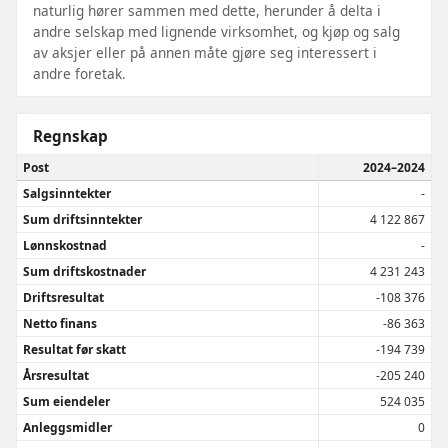
naturlig hører sammen med dette, herunder å delta i
andre selskap med lignende virksomhet, og kjøp og salg
av aksjer eller på annen måte gjøre seg interessert i
andre foretak.
Regnskap
Post
2024–2024
Salgsinntekter
-
Sum driftsinntekter
4 122 867
Lønnskostnad
-
Sum driftskostnader
4 231 243
Driftsresultat
-108 376
Netto finans
-86 363
Resultat før skatt
-194 739
Årsresultat
-205 240
Sum eiendeler
524 035
Anleggsmidler
0