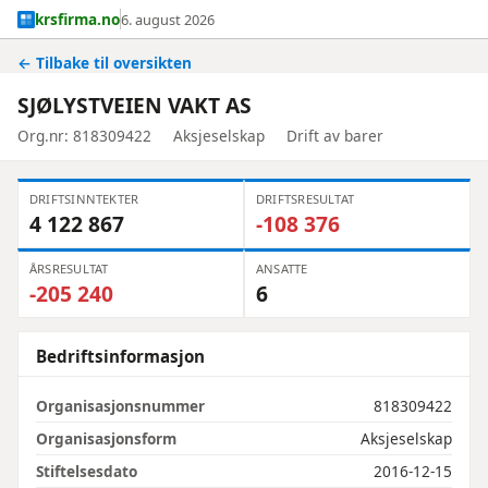
krsfirma.no
6. august 2026
← Tilbake til oversikten
SJØLYSTVEIEN VAKT AS
Org.nr: 818309422
Aksjeselskap
Drift av barer
DRIFTSINNTEKTER
DRIFTSRESULTAT
4 122 867
-108 376
ÅRSRESULTAT
ANSATTE
-205 240
6
Bedriftsinformasjon
Organisasjonsnummer
818309422
Organisasjonsform
Aksjeselskap
Stiftelsesdato
2016-12-15