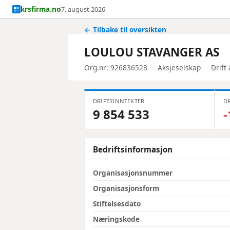
krsfirma.no
7. august 2026
← Tilbake til oversikten
LOULOU STAVANGER AS
Org.nr: 926836528
Aksjeselskap
Drift
DRIFTSINNTEKTER
DR
9 854 533
-
Bedriftsinformasjon
Organisasjonsnummer
Organisasjonsform
Stiftelsesdato
Næringskode