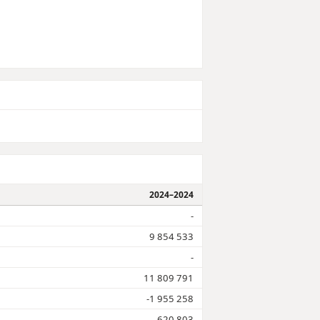
2024–2024
-
9 854 533
-
11 809 791
-1 955 258
-620 803