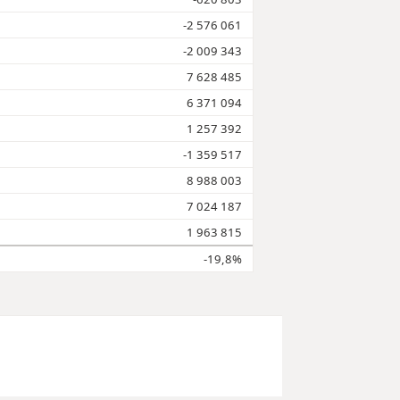
-2 576 061
-2 009 343
7 628 485
6 371 094
1 257 392
-1 359 517
8 988 003
7 024 187
1 963 815
-19,8%