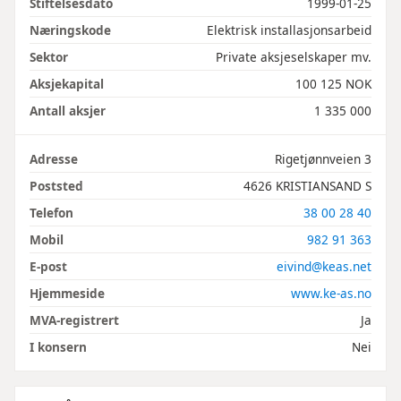
Stiftelsesdato
1999-01-25
Næringskode
Elektrisk installasjonsarbeid
Sektor
Private aksjeselskaper mv.
Aksjekapital
100 125 NOK
Antall aksjer
1 335 000
Adresse
Rigetjønnveien 3
Poststed
4626 KRISTIANSAND S
Telefon
38 00 28 40
Mobil
982 91 363
E-post
eivind@keas.net
Hjemmeside
www.ke-as.no
MVA-registrert
Ja
I konsern
Nei