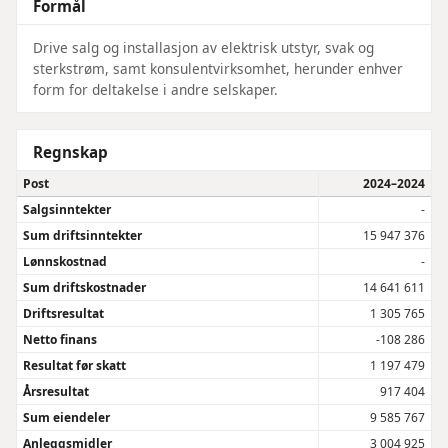
Formål
Drive salg og installasjon av elektrisk utstyr, svak og
sterkstrøm, samt konsulentvirksomhet, herunder enhver
form for deltakelse i andre selskaper.
Regnskap
Post
2024–2024
Salgsinntekter
-
Sum driftsinntekter
15 947 376
Lønnskostnad
-
Sum driftskostnader
14 641 611
Driftsresultat
1 305 765
Netto finans
-108 286
Resultat før skatt
1 197 479
Årsresultat
917 404
Sum eiendeler
9 585 767
Anleggsmidler
3 004 925