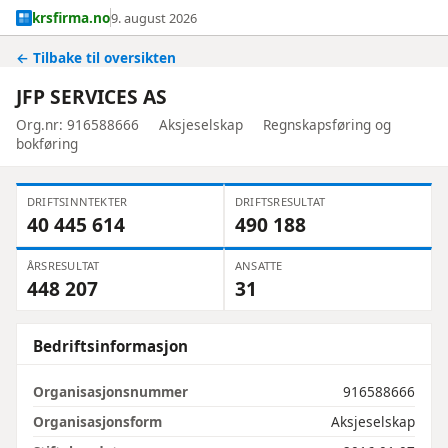
krsfirma.no
9. august 2026
← Tilbake til oversikten
JFP SERVICES AS
Org.nr: 916588666
Aksjeselskap
Regnskapsføring og
bokføring
DRIFTSINNTEKTER
DRIFTSRESULTAT
40 445 614
490 188
ÅRSRESULTAT
ANSATTE
448 207
31
Bedriftsinformasjon
Organisasjonsnummer
916588666
Organisasjonsform
Aksjeselskap