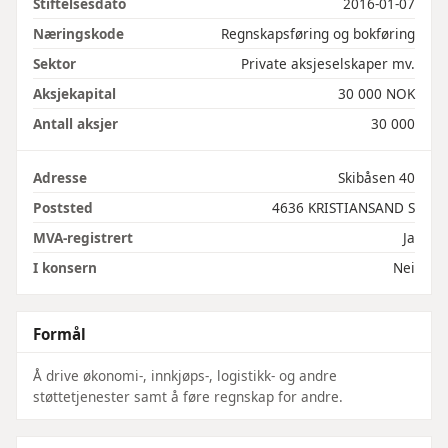
Stiftelsesdato
2016-01-07
Næringskode
Regnskapsføring og bokføring
Sektor
Private aksjeselskaper mv.
Aksjekapital
30 000 NOK
Antall aksjer
30 000
Adresse
Skibåsen 40
Poststed
4636 KRISTIANSAND S
MVA-registrert
Ja
I konsern
Nei
Formål
Å drive økonomi-, innkjøps-, logistikk- og andre
støttetjenester samt å føre regnskap for andre.