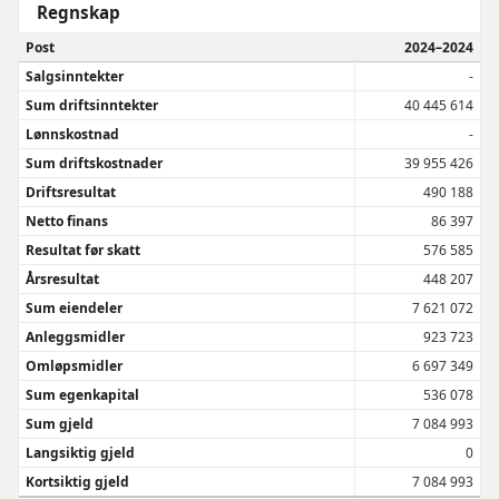
Regnskap
Post
2024–2024
Salgsinntekter
-
Sum driftsinntekter
40 445 614
Lønnskostnad
-
Sum driftskostnader
39 955 426
Driftsresultat
490 188
Netto finans
86 397
Resultat før skatt
576 585
Årsresultat
448 207
Sum eiendeler
7 621 072
Anleggsmidler
923 723
Omløpsmidler
6 697 349
Sum egenkapital
536 078
Sum gjeld
7 084 993
Langsiktig gjeld
0
Kortsiktig gjeld
7 084 993