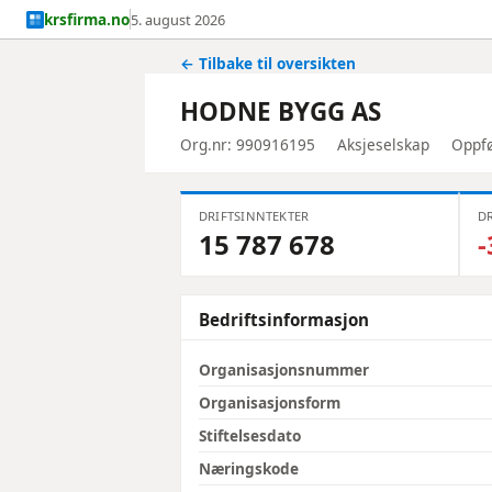
krsfirma.no
5. august 2026
← Tilbake til oversikten
HODNE BYGG AS
Org.nr: 990916195
Aksjeselskap
Oppfø
DRIFTSINNTEKTER
DR
15 787 678
-
Bedriftsinformasjon
Organisasjonsnummer
Organisasjonsform
Stiftelsesdato
Næringskode