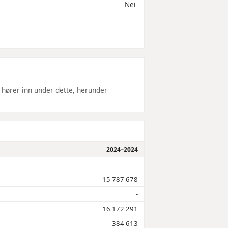
Nei
 hører inn under dette, herunder
2024–2024
-
15 787 678
-
16 172 291
-384 613