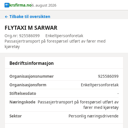
krsfirma.no
6. august 2026
← Tilbake til oversikten
FLYTAXI M SARWAR
Org.nr: 925586099
Enkeltpersonforetak
Passasjertransport på forespørsel utført av fører med
kjøretøy
Bedriftsinformasjon
Organisasjonsnummer
925586099
Organisasjonsform
Enkeltpersonforetak
Stiftelsesdato
-
Næringskode
Passasjertransport på forespørsel utført av
fører med kjøretøy
Sektor
Personlig næringsdrivende