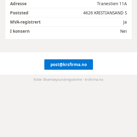
Adresse
Tranestien 11A
Poststed
4626 KRISTIANSAND S
MVA-registrert
Ja
I konsern
Nei
post@krsfirma.no
Kilde: Brønnøysundregistrene · krsfirma.no