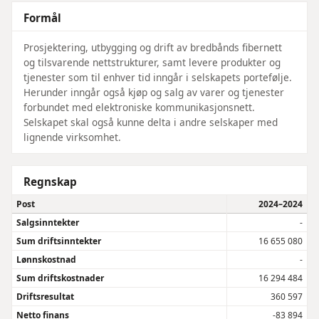
Formål
Prosjektering, utbygging og drift av bredbånds fibernett
og tilsvarende nettstrukturer, samt levere produkter og
tjenester som til enhver tid inngår i selskapets portefølje.
Herunder inngår også kjøp og salg av varer og tjenester
forbundet med elektroniske kommunikasjonsnett.
Selskapet skal også kunne delta i andre selskaper med
lignende virksomhet.
Regnskap
Post
2024–2024
Salgsinntekter
-
Sum driftsinntekter
16 655 080
Lønnskostnad
-
Sum driftskostnader
16 294 484
Driftsresultat
360 597
Netto finans
-83 894