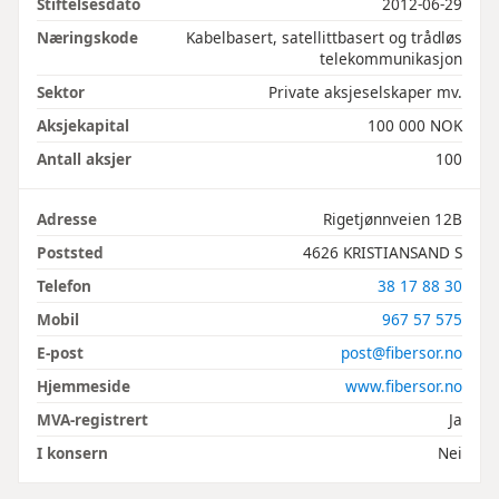
Stiftelsesdato
2012-06-29
Næringskode
Kabelbasert, satellittbasert og trådløs
telekommunikasjon
Sektor
Private aksjeselskaper mv.
Aksjekapital
100 000 NOK
Antall aksjer
100
Adresse
Rigetjønnveien 12B
Poststed
4626 KRISTIANSAND S
Telefon
38 17 88 30
Mobil
967 57 575
E-post
post@fibersor.no
Hjemmeside
www.fibersor.no
MVA-registrert
Ja
I konsern
Nei