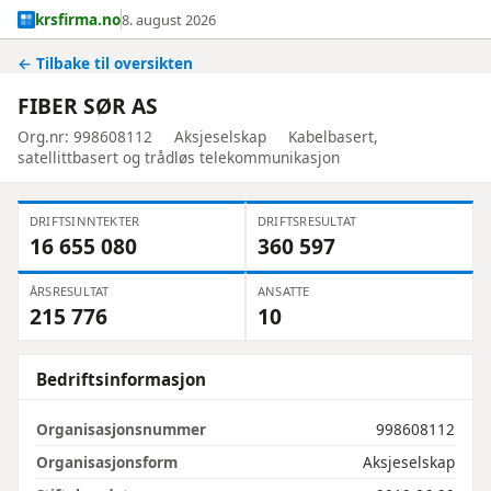
krsfirma.no
8. august 2026
← Tilbake til oversikten
FIBER SØR AS
Org.nr: 998608112
Aksjeselskap
Kabelbasert,
satellittbasert og trådløs telekommunikasjon
DRIFTSINNTEKTER
DRIFTSRESULTAT
16 655 080
360 597
ÅRSRESULTAT
ANSATTE
215 776
10
Bedriftsinformasjon
Organisasjonsnummer
998608112
Organisasjonsform
Aksjeselskap