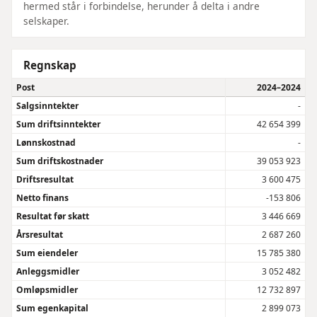
hermed står i forbindelse, herunder å delta i andre
selskaper.
Regnskap
Post
2024–2024
Salgsinntekter
-
Sum driftsinntekter
42 654 399
Lønnskostnad
-
Sum driftskostnader
39 053 923
Driftsresultat
3 600 475
Netto finans
-153 806
Resultat før skatt
3 446 669
Årsresultat
2 687 260
Sum eiendeler
15 785 380
Anleggsmidler
3 052 482
Omløpsmidler
12 732 897
Sum egenkapital
2 899 073