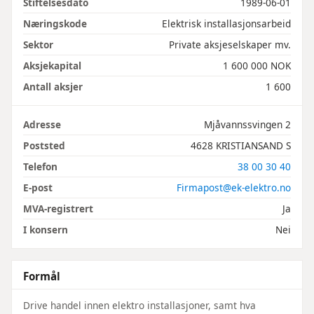
Stiftelsesdato
1989-06-01
Næringskode
Elektrisk installasjonsarbeid
Sektor
Private aksjeselskaper mv.
Aksjekapital
1 600 000 NOK
Antall aksjer
1 600
Adresse
Mjåvannssvingen 2
Poststed
4628 KRISTIANSAND S
Telefon
38 00 30 40
E-post
Firmapost@ek-elektro.no
MVA-registrert
Ja
I konsern
Nei
Formål
Drive handel innen elektro installasjoner, samt hva