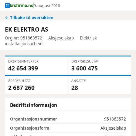
krsfirma.no
9. august 2026
← Tilbake til oversikten
EK ELEKTRO AS
Org.nr: 951863572
Aksjeselskap
Elektrisk
installasjonsarbeid
DRIFTSINNTEKTER
DRIFTSRESULTAT
42 654 399
3 600 475
ÅRSRESULTAT
ANSATTE
2 687 260
28
Bedriftsinformasjon
Organisasjonsnummer
951863572
Organisasjonsform
Aksjeselskap