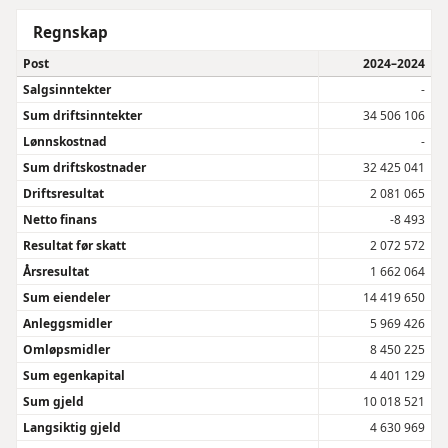
Regnskap
Post
2024–2024
Salgsinntekter
-
Sum driftsinntekter
34 506 106
Lønnskostnad
-
Sum driftskostnader
32 425 041
Driftsresultat
2 081 065
Netto finans
-8 493
Resultat før skatt
2 072 572
Årsresultat
1 662 064
Sum eiendeler
14 419 650
Anleggsmidler
5 969 426
Omløpsmidler
8 450 225
Sum egenkapital
4 401 129
Sum gjeld
10 018 521
Langsiktig gjeld
4 630 969