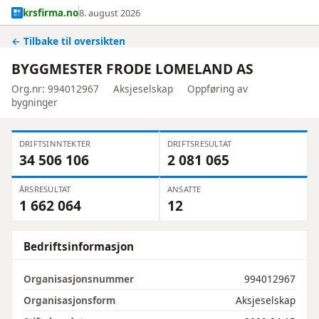
krsfirma.no
8. august 2026
← Tilbake til oversikten
BYGGMESTER FRODE LOMELAND AS
Org.nr: 994012967
Aksjeselskap
Oppføring av
bygninger
DRIFTSINNTEKTER
DRIFTSRESULTAT
34 506 106
2 081 065
ÅRSRESULTAT
ANSATTE
1 662 064
12
Bedriftsinformasjon
Organisasjonsnummer
994012967
Organisasjonsform
Aksjeselskap