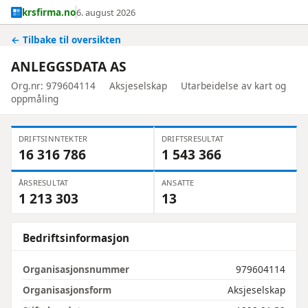
krsfirma.no
6. august 2026
← Tilbake til oversikten
ANLEGGSDATA AS
Org.nr: 979604114
Aksjeselskap
Utarbeidelse av kart og
oppmåling
DRIFTSINNTEKTER
DRIFTSRESULTAT
16 316 786
1 543 366
ÅRSRESULTAT
ANSATTE
1 213 303
13
Bedriftsinformasjon
Organisasjonsnummer
979604114
Organisasjonsform
Aksjeselskap