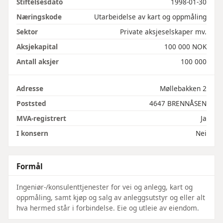
Stiftelsesdato
1998-01-30
Næringskode
Utarbeidelse av kart og oppmåling
Sektor
Private aksjeselskaper mv.
Aksjekapital
100 000 NOK
Antall aksjer
100 000
Adresse
Møllebakken 2
Poststed
4647 BRENNÅSEN
MVA-registrert
Ja
I konsern
Nei
Formål
Ingeniør-/konsulenttjenester for vei og anlegg, kart og
oppmåling, samt kjøp og salg av anleggsutstyr og eller alt
hva hermed står i forbindelse. Eie og utleie av eiendom.