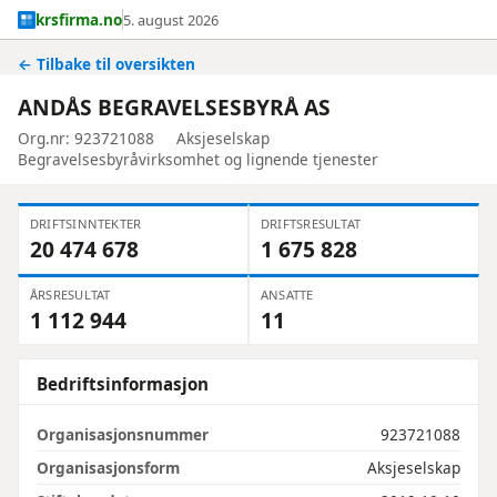
krsfirma.no
5. august 2026
← Tilbake til oversikten
ANDÅS BEGRAVELSESBYRÅ AS
Org.nr: 923721088
Aksjeselskap
Begravelsesbyråvirksomhet og lignende tjenester
DRIFTSINNTEKTER
DRIFTSRESULTAT
20 474 678
1 675 828
ÅRSRESULTAT
ANSATTE
1 112 944
11
Bedriftsinformasjon
Organisasjonsnummer
923721088
Organisasjonsform
Aksjeselskap