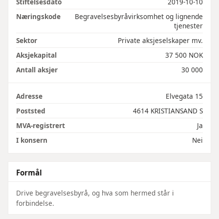
Stiftelsesdato
2019-10-10
Næringskode
Begravelsesbyråvirksomhet og lignende
tjenester
Sektor
Private aksjeselskaper mv.
Aksjekapital
37 500 NOK
Antall aksjer
30 000
Adresse
Elvegata 15
Poststed
4614 KRISTIANSAND S
MVA-registrert
Ja
I konsern
Nei
Formål
Drive begravelsesbyrå, og hva som hermed står i
forbindelse.