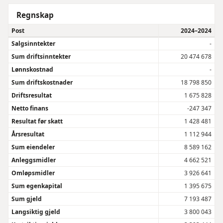
Regnskap
Post
2024–2024
Salgsinntekter
-
Sum driftsinntekter
20 474 678
Lønnskostnad
-
Sum driftskostnader
18 798 850
Driftsresultat
1 675 828
Netto finans
-247 347
Resultat før skatt
1 428 481
Årsresultat
1 112 944
Sum eiendeler
8 589 162
Anleggsmidler
4 662 521
Omløpsmidler
3 926 641
Sum egenkapital
1 395 675
Sum gjeld
7 193 487
Langsiktig gjeld
3 800 043