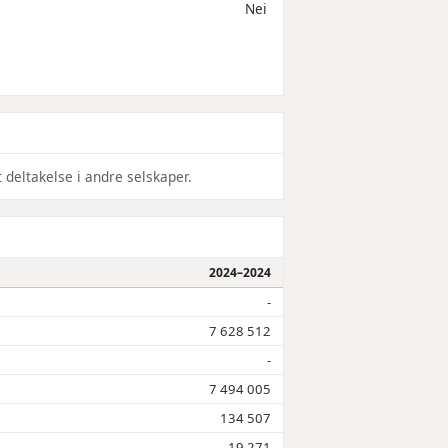
Nei
 deltakelse i andre selskaper.
2024–2024
-
7 628 512
-
7 494 005
134 507
19 271