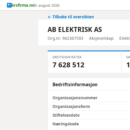
krsfirma.no
9. august 2026
← Tilbake til oversikten
AB ELEKTRISK AS
Org.nr: 962367593
Aksjeselskap
Elekt
DRIFTSINNTEKTER
DR
7 628 512
1
Bedriftsinformasjon
Organisasjonsnummer
Organisasjonsform
Stiftelsesdato
Næringskode