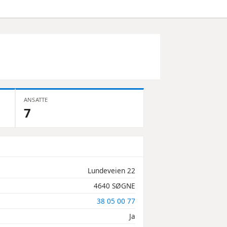
ANSATTE
7
Lundeveien 22
4640 SØGNE
38 05 00 77
Ja