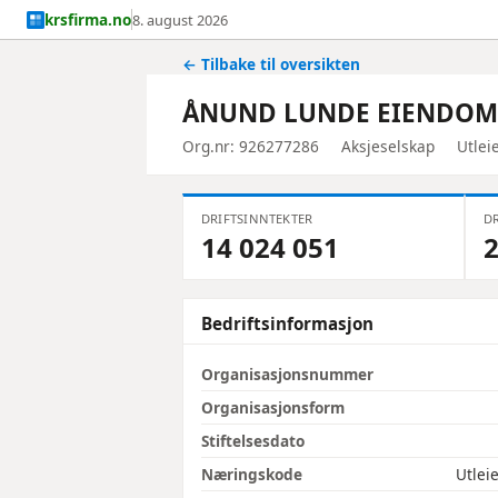
krsfirma.no
8. august 2026
← Tilbake til oversikten
ÅNUND LUNDE EIENDOM
Org.nr: 926277286
Aksjeselskap
Utlei
DRIFTSINNTEKTER
DR
14 024 051
2
Bedriftsinformasjon
Organisasjonsnummer
Organisasjonsform
Stiftelsesdato
Næringskode
Utlei