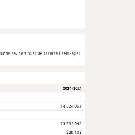
bindelse, herunder deltakelse i selskaper
2024–2024
-
14 024 051
-
13 794 943
229 108